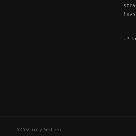
s
t
r
a
i
n
v
e
LP L
© 2026 Amity Ventures