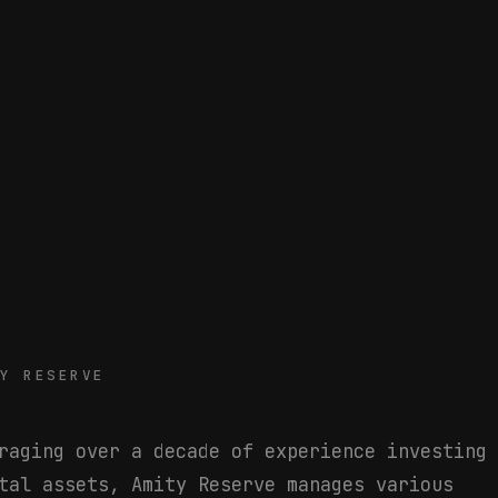
TY RESERVE
r
a
g
i
n
g
o
v
e
r
a
d
e
c
a
d
e
o
f
e
x
p
e
r
i
e
n
c
e
i
n
v
e
s
t
i
n
g
t
a
l
a
s
s
e
t
s
,
A
m
i
t
y
R
e
s
e
r
v
e
m
a
n
a
g
e
s
v
a
r
i
o
u
s