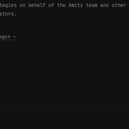
t
e
g
i
e
s
o
n
b
e
h
a
l
f
o
f
t
h
e
A
m
i
t
y
t
e
a
m
a
n
d
o
t
h
e
r
s
t
o
r
s
.
ogin →